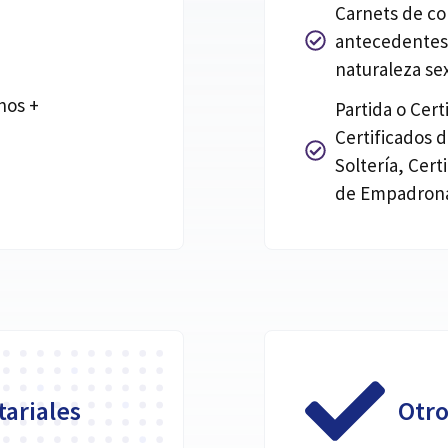
Carnets de co
antecedentes 
naturaleza se
hos +
Partida o Cer
Certificados 
Soltería, Cert
de Empadrona
ariales
Otr