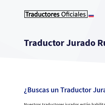
Saltar
al
contenido
Traductor Jurado R
¿Buscas un Traductor Jur
Nuestros traductores jurados están habilit