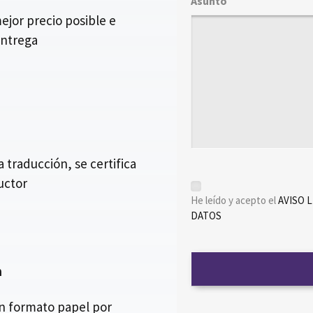
Asunto
jor precio posible e
entrega
traducción, se certifica
ductor
*
He leído y acepto el
AVISO 
DATOS
n
en formato papel por