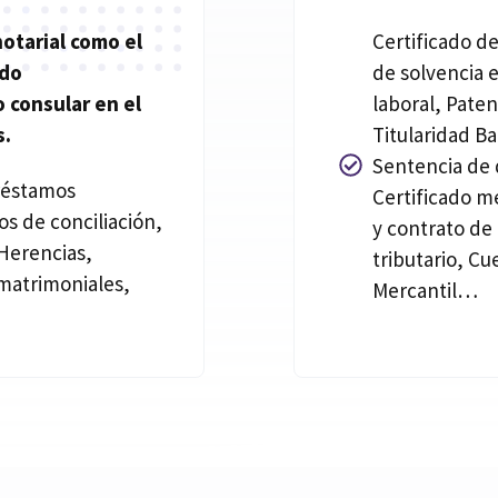
notarial
como el
Certificado de
ado
de solvencia 
 consular en el
laboral, Pate
s.
Titularidad Ba
Sentencia de d
réstamos
Certificado m
os de conciliación,
y contrato de
Herencias,
tributario, Cu
matrimoniales,
Mercantil…