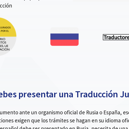
ección
bes presentar una Traducción J
ocumento ante un organismo oficial de Rusia o España, 
ciones exigen que los trámites se hagan en su idioma ofic
español debe ser presentado en Rusia, necesita de una 