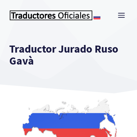
Saltar
al
ME
contenido
Traductor Jurado Ruso
Gavà