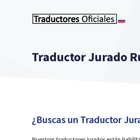
Saltar
al
contenido
Traductor Jurado R
¿Buscas un Traductor Jur
Nuestros traductores jurados están habilit