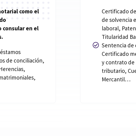
notarial
como el
Certificado de
ado
de solvencia 
 consular en el
laboral, Pate
s.
Titularidad Ba
Sentencia de d
réstamos
Certificado m
os de conciliación,
y contrato de
Herencias,
tributario, Cu
matrimoniales,
Mercantil…