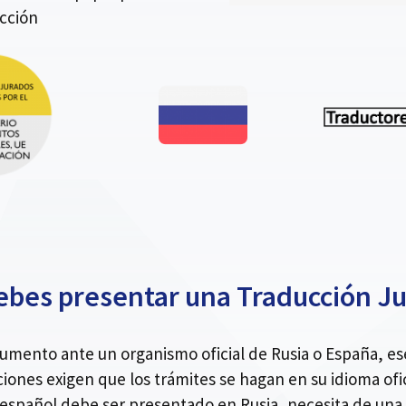
ección
bes presentar una Traducción J
ocumento ante un organismo oficial de Rusia o España, 
ciones exigen que los trámites se hagan en su idioma ofic
español debe ser presentado en Rusia, necesita de una 