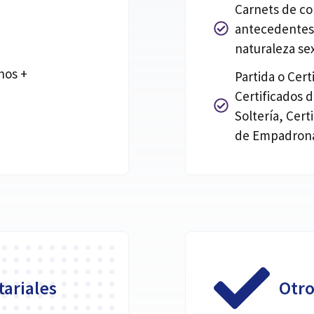
Carnets de co
antecedentes 
naturaleza se
hos +
Partida o Cer
Certificados 
Soltería, Cert
de Empadrona
ariales
Otr