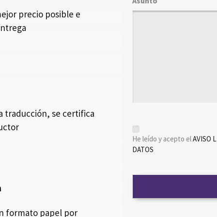
Asunto
jor precio posible e
entrega
traducción, se certifica
ductor
*
He leído y acepto el
AVISO 
DATOS
n
en formato papel por